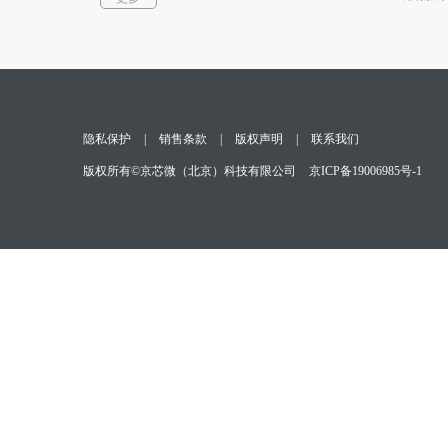
光通信器件
测试与测量
隐私保护
|
销售条款
|
版权声明
|
联系我们
版权所有©京芯微（北京）科技有限公司
京ICP备19006985号-1