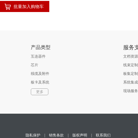
批量加入购物车
服务
产品类型
互连器件
文档资源
芯片
线束定制
线缆及附件
板集定制
板卡及系统
系统集成
软件
现场服务
更多
光通信器件
测试与测量
隐私保护
|
销售条款
|
版权声明
|
联系我们