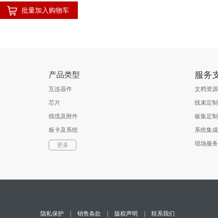
批量加入购物车
服务
产品类型
互连器件
文档资源
芯片
线束定制
线缆及附件
板集定制
板卡及系统
系统集成
软件
现场服务
更多
光通信器件
测试与测量
隐私保护
|
销售条款
|
版权声明
|
联系我们