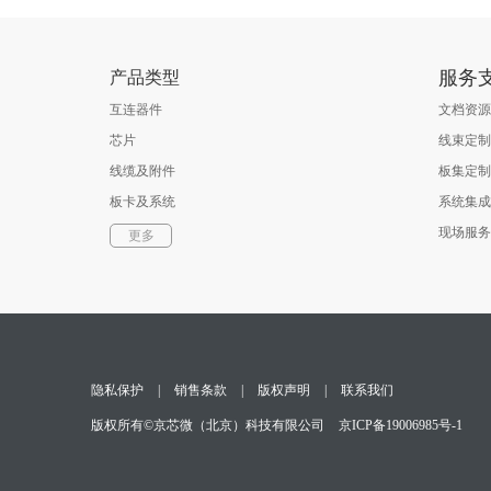
服务
产品类型
互连器件
文档资源
芯片
线束定制
线缆及附件
板集定制
板卡及系统
系统集成
软件
现场服务
更多
光通信器件
测试与测量
隐私保护
|
销售条款
|
版权声明
|
联系我们
版权所有©京芯微（北京）科技有限公司
京ICP备19006985号-1