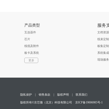
服务
产品类型
互连器件
文档资源
芯片
线束定制
线缆及附件
板集定制
板卡及系统
系统集成
软件
现场服务
更多
光通信器件
测试与测量
隐私保护
|
销售条款
|
版权声明
|
联系我们
版权所有©京芯微（北京）科技有限公司
京ICP备19006985号-1